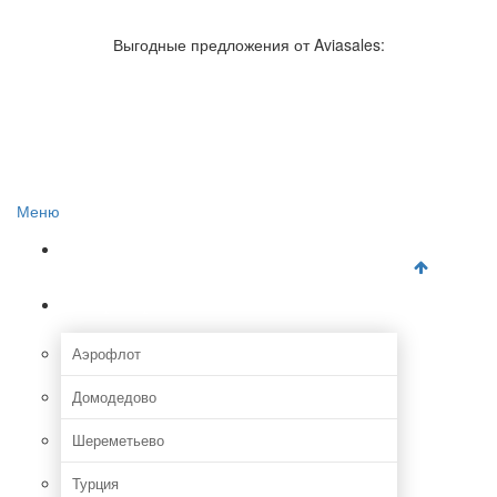
Авиакомпании России
Отзывы об авиакомпаниях
Выгодные предложения от Aviasales:
Отзывы об аэропортах
Отслеживание самолетов онлайн
Авиакассы
Поиск авиакасс
Меню
Главная
Аэропорты
Аэрофлот
Домодедово
Шереметьево
Турция