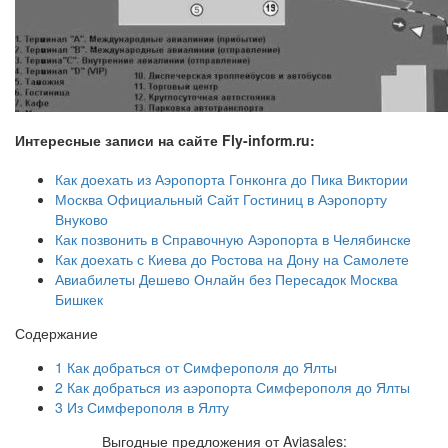
Интересные записи на сайте Fly-inform.ru:
Как доехать из Аэропорта Гонконга до Пика Виктории
Москва Официальный Сайт Гостиниц в Аэропорту
Внуково
Как позвонить в Справочную Аэропорта в Челябинске
Как доехать с Киева до Ростова на Дону на Самолете
Авиабилеты Дешево Онлайн без Пересадок Москва
Бишкек
Содержание
1
Как добраться от Симферополя до Ялты
2
Как добраться из аэропорта Симферополя до Ялты
3
Из Симферополя в Ялту
Выгодные предложения от Aviasales: