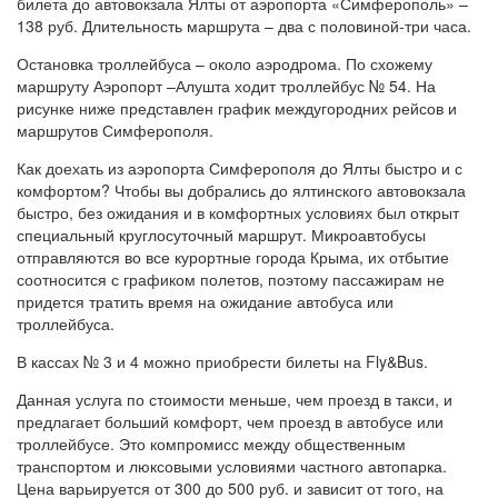
билета до автовокзала Ялты от аэропорта «Симферополь» –
138 руб. Длительность маршрута – два с половиной-три часа.
Остановка троллейбуса – около аэродрома. По схожему
маршруту Аэропорт –Алушта ходит троллейбус № 54. На
рисунке ниже представлен график междугородних рейсов и
маршрутов Симферополя.
Как доехать из аэропорта Симферополя до Ялты быстро и с
комфортом? Чтобы вы добрались до ялтинского автовокзала
быстро, без ожидания и в комфортных условиях был открыт
специальный круглосуточный маршрут. Микроавтобусы
отправляются во все курортные города Крыма, их отбытие
соотносится с графиком полетов, поэтому пассажирам не
придется тратить время на ожидание автобуса или
троллейбуса.
В кассах № 3 и 4 можно приобрести билеты на Fly&Bus.
Данная услуга по стоимости меньше, чем проезд в такси, и
предлагает больший комфорт, чем проезд в автобусе или
троллейбусе. Это компромисс между общественным
транспортом и люксовыми условиями частного автопарка.
Цена варьируется от 300 до 500 руб. и зависит от того, на