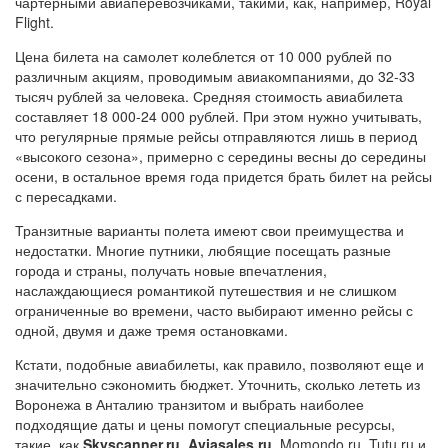
чартерными авиаперевозчиками, такими, как, например, Royal
Flight.
Цена билета на самолет колеблется от 10 000 рублей по
различным акциям, проводимым авиакомпаниями, до 32-33
тысяч рублей за человека. Средняя стоимость авиабилета
составляет 18 000-24 000 рублей. При этом нужно учитывать,
что регулярные прямые рейсы отправляются лишь в период
«высокого сезона», примерно с середины весны до середины
осени, в остальное время года придется брать билет на рейсы
с пересадками.
Транзитные варианты полета имеют свои преимущества и
недостатки. Многие путники, любящие посещать разные
города и страны, получать новые впечатления,
наслаждающиеся романтикой путешествия и не слишком
ограниченные во времени, часто выбирают именно рейсы с
одной, двумя и даже тремя остановками.
Кстати, подобные авиабилеты, как правило, позволяют еще и
значительно сэкономить бюджет. Уточнить, сколько лететь из
Воронежа в Анталию транзитом и выбрать наиболее
подходящие даты и цены помогут специальные ресурсы,
такие, как
Skyscanner.ru
,
Aviasales.ru
, Momondo.ru, Tutu.ru и