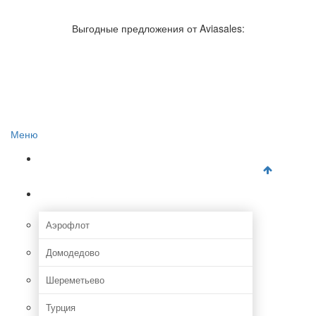
Авиакомпании России
Отзывы об авиакомпаниях
Выгодные предложения от Aviasales:
Отзывы об аэропортах
Отслеживание самолетов онлайн
Авиакассы
Поиск авиакасс
Меню
Главная
Аэропорты
Аэрофлот
Домодедово
Шереметьево
Турция