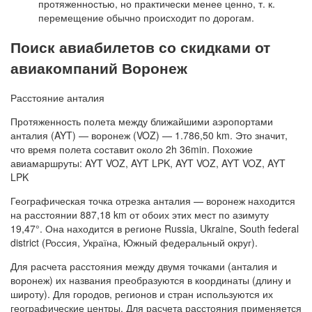
протяженностью, но практически менее ценно, т. к.
перемещение обычно происходит по дорогам.
Поиск авиабилетов со скидками от
авиакомпаний Воронеж
Расстояние анталия
Протяженность полета между ближайшими аэропортами
анталия (AYT) — воронеж (VOZ) — 1.786,50 km. Это значит,
что время полета составит около 2h 36min. Похожие
авиамаршруты: AYT VOZ, AYT LPK, AYT VOZ, AYT VOZ, AYT
LPK
Географическая точка отрезка анталия — воронеж находится
на расстоянии 887,18 km от обоих этих мест по азимуту
19,47°. Она находится в регионе Russia, Ukraine, South federal
district (Россия, Україна, Южный федеральный округ).
Для расчета расстояния между двумя точками (анталия и
воронеж) их названия преобразуются в координаты (длину и
широту). Для городов, регионов и стран используются их
географические центры. Для расчета расстояния применяется