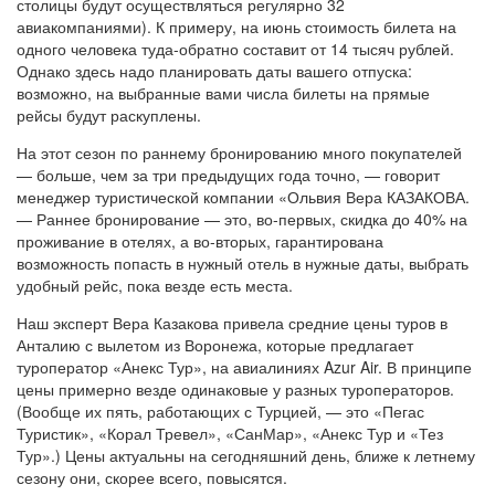
столицы будут осуществляться регулярно 32
авиакомпаниями). К примеру, на июнь стоимость билета на
одного человека туда-обратно составит от 14 тысяч рублей.
Однако здесь надо планировать даты вашего отпуска:
возможно, на выбранные вами числа билеты на прямые
рейсы будут раскуплены.
На этот сезон по раннему бронированию много покупателей
— больше, чем за три предыдущих года точно, — говорит
менеджер туристической компании «Ольвия Вера КАЗАКОВА.
— Раннее бронирование — это, во-первых, скидка до 40% на
проживание в отелях, а во-вторых, гарантирована
возможность попасть в нужный отель в нужные даты, выбрать
удобный рейс, пока везде есть места.
Наш эксперт Вера Казакова привела средние цены туров в
Анталию с вылетом из Воронежа, которые предлагает
туроператор «Анекс Тур», на авиалиниях Azur Air. В принципе
цены примерно везде одинаковые у разных туроператоров.
(Вообще их пять, работающих с Турцией, — это «Пегас
Туристик», «Корал Тревел», «СанМар», «Анекс Тур и «Тез
Тур».) Цены актуальны на сегодняшний день, ближе к летнему
сезону они, скорее всего, повысятся.