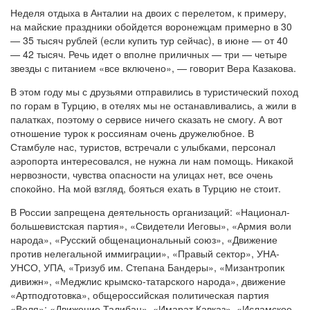
Неделя отдыха в Анталии на двоих с перелетом, к примеру,
на майские праздники обойдется воронежцам примерно в 30
— 35 тысяч рублей (если купить тур сейчас), в июне — от 40
— 42 тысяч. Речь идет о вполне приличных — три — четыре
звезды с питанием «все включено», — говорит Вера Казакова.
В этом году мы с друзьями отправились в туристический поход
по горам в Турцию, в отелях мы не останавливались, а жили в
палатках, поэтому о сервисе ничего сказать не смогу. А вот
отношение турок к россиянам очень дружелюбное. В
Стамбуле нас, туристов, встречали с улыбками, персонал
аэропорта интересовался, не нужна ли нам помощь. Никакой
нервозности, чувства опасности на улицах нет, все очень
спокойно. На мой взгляд, бояться ехать в Турцию не стоит.
В России запрещена деятельность организаций: «Национал-
большевистская партия», «Свидетели Иеговы», «Армия воли
народа», «Русский общенациональный союз», «Движение
против нелегальной иммиграции», «Правый сектор», УНА-
УНСО, УПА, «Тризуб им. Степана Бандеры», «Мизантропик
дивижн», «Меджлис крымско-татарского народа», движение
«Артподготовка», общероссийская политическая партия
«Воля»; «Движение Талибан», «Имарат Кавказ», «Исламское