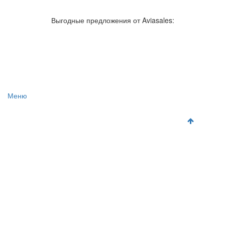
Авиакомпании России
Отзывы об авиакомпаниях
Отзывы об аэропортах
Отслеживание самолетов онлайн
Выгодные предложения от Aviasales:
Авиакассы
Поиск авиакасс
Меню
Главная
Аэропорты
Самолет
Как добраться
Полет
Полезная информация