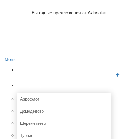
Авиакомпании России
Отзывы об авиакомпаниях
Выгодные предложения от Aviasales:
Отзывы об аэропортах
Отслеживание самолетов онлайн
Авиакассы
Поиск авиакасс
Меню
Главная
Аэропорты
Аэрофлот
Домодедово
Шереметьево
Турция