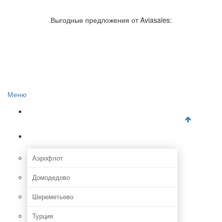
Авиакомпании России
Отзывы об авиакомпаниях
Выгодные предложения от Aviasales:
Отзывы об аэропортах
Отслеживание самолетов онлайн
Авиакассы
Поиск авиакасс
Меню
Главная
Аэропорты
Аэрофлот
Домодедово
Шереметьево
Турция