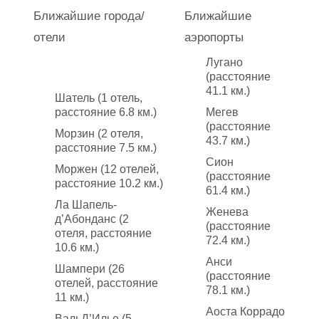
Ближайшие города/
Ближайшие
отели
аэропорты
Лугано
(расстояние
41.1 км.)
Шатель (1 отель,
расстояние 6.8 км.)
Мегев
(расстояние
Морзин (2 отеля,
43.7 км.)
расстояние 7.5 км.)
Сион
Моржен (12 отелей,
(расстояние
расстояние 10.2 км.)
61.4 км.)
Ла Шапель-
Женева
д’Абонданс (2
(расстояние
отеля, расстояние
72.4 км.)
10.6 км.)
Анси
Шампери (26
(расстояние
отелей, расстояние
78.1 км.)
11 км.)
Аоста Коррадо
ВальД’Илье (5