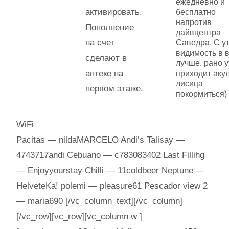
ежедневно и
активировать.
бесплатно
напротив
Пополнение
дайвцентра
на счет
Саведра. С у
видимость в 
сделают в
лучше. рано 
аптеке на
приходит аку
лисица
первом этаже.
покормиться)
WiFi
Pacitas — nildaMARCELO Andi’s Talisay —
4743717andi Cebuano — c783083402 Last Fillihg
— Enjoyyourstay Chilli — 11coldbeer Neptune —
HelveteKa! polemi — pleasure61 Pescador view 2
— maria690 [/vc_column_text][/vc_column]
[/vc_row][vc_row][vc_column w ]