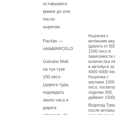
оставшееся
время до или
после
нырялки.
Нырялка с
Pacitas —
китовыми ак
(дорога от 50
nildaMARCELO
1500 песо в
зависимости 
Gaisano Mall,
количества л
в автобусе за
на тук-туке
4000-5000 пес
150 песо
Нырялка с
акулами 1000
(дорога туда,
песо, посмотр
подождать
лодочки 500,
дайвинг 1500
около часа и
Водопад Тума
дорога
после китовы