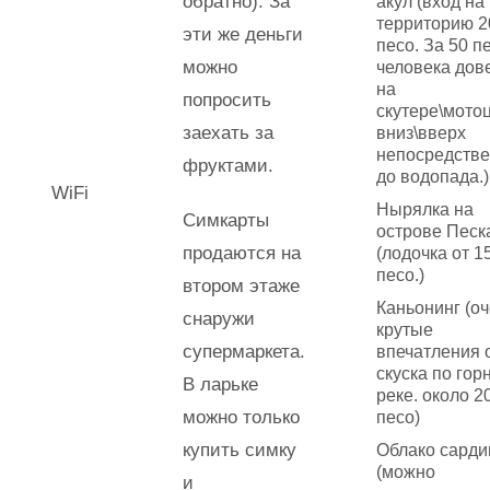
обратно). За
акул (вход на
территорию 2
эти же деньги
песо. За 50 п
можно
человека дов
на
попросить
скутере\мото
заехать за
вниз\вверх
непосредств
фруктами.
до водопада.)
WiFi
Нырялка на
Симкарты
острове Песк
продаются на
(лодочка от 1
песо.)
втором этаже
Каньонинг (о
снаружи
крутые
супермаркета.
впечатления 
скуска по гор
В ларьке
реке. около 2
можно только
песо)
купить симку
Облако сарди
(можно
и