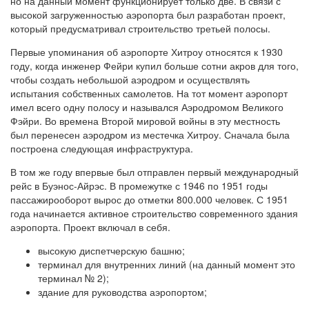
но на данный момент функционирует только две. В связи с
высокой загруженностью аэропорта был разработан проект,
который предусматривал строительство третьей полосы.
Первые упоминания об аэропорте Хитроу относятся к 1930
году, когда инженер Фейри купил больше сотни акров для того,
чтобы создать небольшой аэродром и осуществлять
испытания собственных самолетов. На тот момент аэропорт
имел всего одну полосу и назывался Аэродромом Великого
Фэйри. Во времена Второй мировой войны в эту местность
был перенесен аэродром из местечка Хитроу. Сначала была
построена следующая инфраструктура.
В том же году впервые был отправлен первый международный
рейс в Буэнос-Айрэс. В промежутке с 1946 по 1951 годы
пассажирооборот вырос до отметки 800.000 человек. С 1951
года начинается активное строительство современного здания
аэропорта. Проект включал в себя.
высокую диспетчерскую башню;
терминал для внутренних линий (на данный момент это
терминал № 2);
здание для руководства аэропортом;