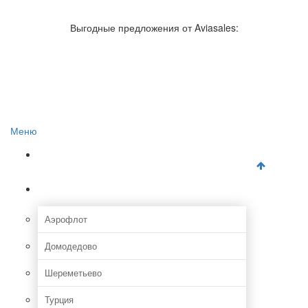
Авиакомпании России
Отзывы об авиакомпаниях
Выгодные предложения от Aviasales:
Отзывы об аэропортах
Отслеживание самолетов онлайн
Авиакассы
Поиск авиакасс
Меню
Главная
Аэропорты
Аэрофлот
Домодедово
Шереметьево
Турция