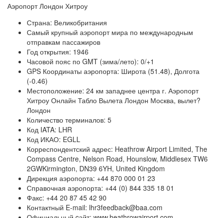
Аэропорт Лондон Хитроу
Страна: Великобритания
Самый крупный аэропорт мира по международным
отправкам пассажиров
Год открытия: 1946
Часовой пояс по GMT (зима/лето): 0/+1
GPS Координаты аэропорта: Широта (51.48), Долгота
(-0.46)
Местоположение: 24 км западнее центра г. Аэропорт
Хитроу Онлайн Табло Вылета Лондон Москва, вылет?
Лондон
Количество терминалов: 5
Код IATA: LHR
Код ИКАО: EGLL
Корреспондентский адрес: Heathrow Airport Limited, The
Compass Centre, Nelson Road, Hounslow, Middlesex TW6
2GWKirmington, DN39 6YH, United Kingdom
Дирекция аэропорта: +44 870 000 01 23
Справочная аэропорта: +44 (0) 844 335 18 01
Факс: +44 20 87 45 42 90
Контактный E-mail: lhr3feedback@baa.com
Официальный cайт: www.heathrowairport.com