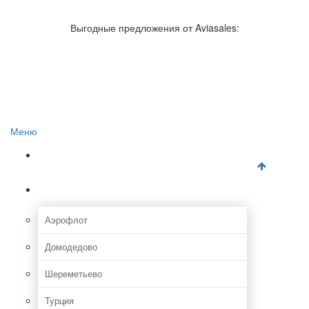
Авиакомпании России
Отзывы об авиакомпаниях
Выгодные предложения от Aviasales:
Отзывы об аэропортах
Отслеживание самолетов онлайн
Авиакассы
Поиск авиакасс
Меню
Главная
Аэропорты
Аэрофлот
Домодедово
Шереметьево
Турция