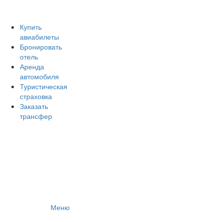
Авиакомпании России
Отзывы об авиакомпаниях
Отзывы об аэропортах
Купить
авиабилеты
Отслеживание самолетов онлайн
Бронировать
Авиакассы
отель
Поиск авиакасс
Аренда
автомобиля
Туристическая
страховка
Заказать
трансфер
Меню