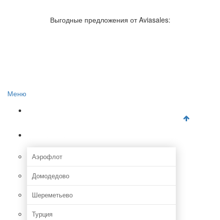
Авиакомпании России
Отзывы об авиакомпаниях
Выгодные предложения от Aviasales:
Отзывы об аэропортах
Отслеживание самолетов онлайн
Авиакассы
Поиск авиакасс
Меню
Главная
Аэропорты
Аэрофлот
Домодедово
Шереметьево
Турция