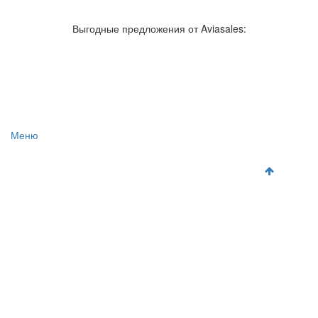
Авиакомпании России
Отзывы об авиакомпаниях
Отзывы об аэропортах
Отслеживание самолетов онлайн
Выгодные предложения от Aviasales:
Авиакассы
Поиск авиакасс
Меню
Главная
Аэропорты
Самолет
Как добраться
Полет
Полезная информация