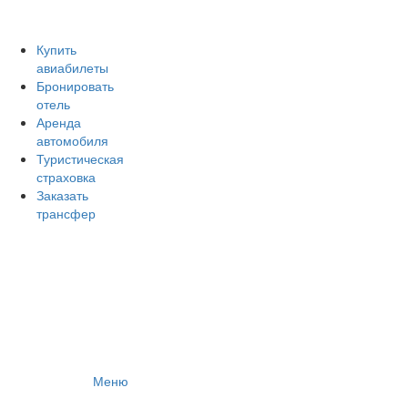
Авиакомпании России
Отзывы об авиакомпаниях
Отзывы об аэропортах
Купить
авиабилеты
Отслеживание самолетов онлайн
Бронировать
Авиакассы
отель
Поиск авиакасс
Аренда
автомобиля
Туристическая
страховка
Заказать
трансфер
Меню