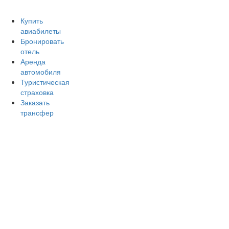
Авиакомпании России
Отзывы об авиакомпаниях
От
Купить
авиабилеты
Бронировать
отель
Аренда
автомобиля
Туристическая
страховка
Заказать
трансфер
Главная
Аэропорты
Самолет