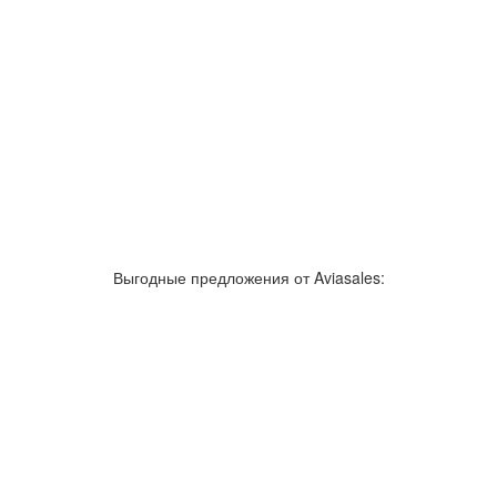
зывы об аэропортах
Отслеживание самолетов онлайн
Авиакассы
По
Выгодные предложения от Aviasales:
Как добраться
Полет
Полезная информация