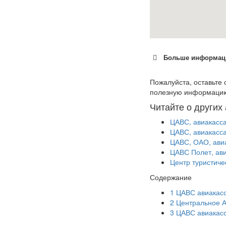
Больше информаци
Пожалуйста, оставьте 
полезную информаци
Читайте о других
ЦАВС, авиакасса
ЦАВС, авиакасса
ЦАВС, ОАО, авиа
ЦАВС Полет, ави
Центр туристиче
Содержание
1
ЦАВС авиакас
2
Центральное А
3
ЦАВС авиакас