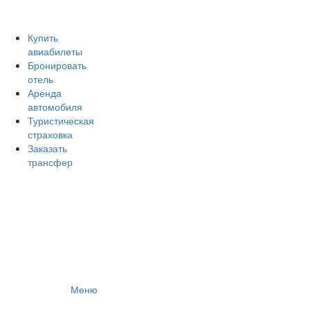
Авиакомпании России
Отзывы об авиакомпаниях
Отзывы об аэропортах
Купить
авиабилеты
Отслеживание самолетов онлайн
Бронировать
Авиакассы
отель
Поиск авиакасс
Аренда
автомобиля
Туристическая
страховка
Заказать
трансфер
Меню