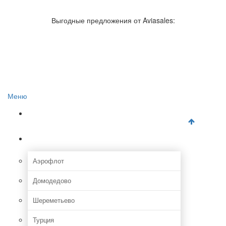
Авиакомпании России
Отзывы об авиакомпаниях
Выгодные предложения от Aviasales:
Отзывы об аэропортах
Отслеживание самолетов онлайн
Авиакассы
Поиск авиакасс
Меню
Главная
Аэропорты
Аэрофлот
Домодедово
Шереметьево
Турция