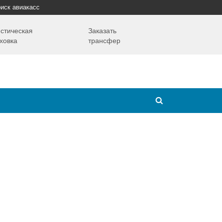
иск авиакасс
стическая
Заказать
ховка
трансфер
Путешествия
Надо знать