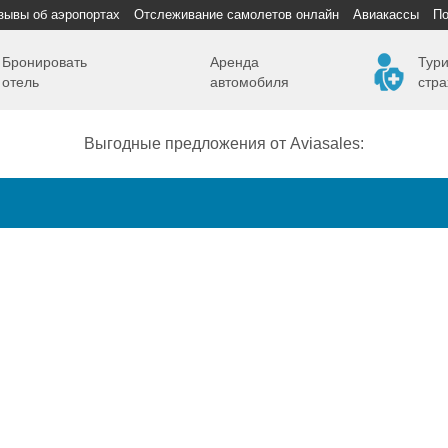
зывы об аэропортах
Отслеживание самолетов онлайн
Авиакассы
По
Бронировать
Аренда
Тури
отель
автомобиля
стра
Выгодные предложения от Aviasales:
Как добраться
Полет
Полезная информация