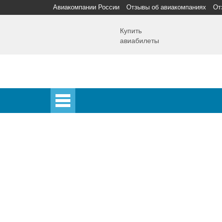
Авиакомпании России
Отзывы об авиакомпаниях
От
Купить
авиабилеты
Главная
Главная
Аэропорты
Самолет
Спецпредложения
Аэропорты
Аэрофлот
Домодедово
Шереметьево