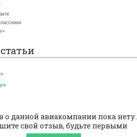
r
акте
лассники
e+
статьи
са
рск
 о данной авиакомпании пока нету.
шите свой отзыв, будьте первыми