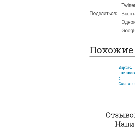
Twitte
Поделиться:
Вконт
Однок
Googl
Похожие 
Вэртас,
авиакас
г.
Сосного
Отзывов
Напи