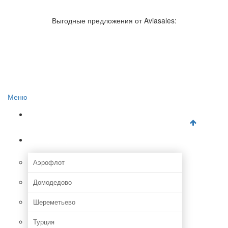
Авиакомпании России
Отзывы об авиакомпаниях
Выгодные предложения от Aviasales:
Отзывы об аэропортах
Отслеживание самолетов онлайн
Авиакассы
Поиск авиакасс
Меню
Главная
Аэропорты
Аэрофлот
Домодедово
Шереметьево
Турция