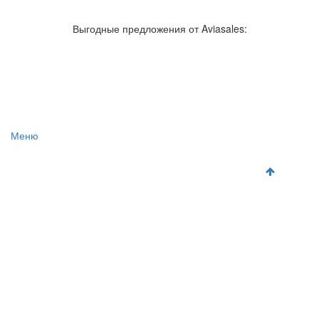
Авиакомпании России
Отзывы об авиакомпаниях
Отзывы об аэропортах
Отслеживание самолетов онлайн
Выгодные предложения от Aviasales:
Авиакассы
Поиск авиакасс
Меню
Главная
Аэропорты
Самолет
Как добраться
Полет
Полезная информация