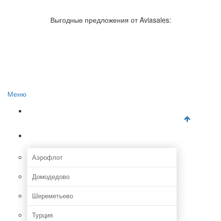
Авиакомпании России
Отзывы об авиакомпаниях
Выгодные предложения от Aviasales:
Отзывы об аэропортах
Отслеживание самолетов онлайн
Авиакассы
Поиск авиакасс
Меню
Главная
Аэропорты
Аэрофлот
Домодедово
Шереметьево
Турция