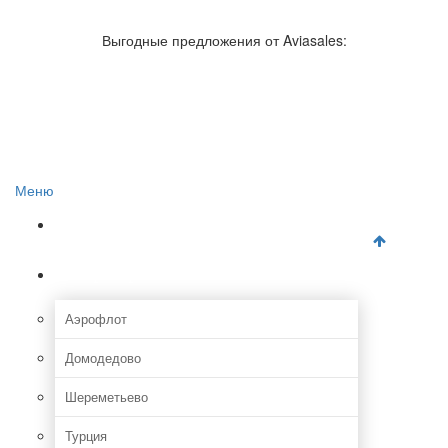
Авиакомпании России
Отзывы об авиакомпаниях
Выгодные предложения от Aviasales:
Отзывы об аэропортах
Отслеживание самолетов онлайн
Авиакассы
Поиск авиакасс
Меню
Главная
Аэропорты
Аэрофлот
Домодедово
Шереметьево
Турция