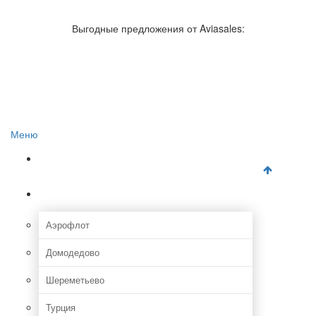
Авиакомпании России
Отзывы об авиакомпаниях
Выгодные предложения от Aviasales:
Отзывы об аэропортах
Отслеживание самолетов онлайн
Авиакассы
Поиск авиакасс
Меню
Главная
Аэропорты
Аэрофлот
Домодедово
Шереметьево
Турция