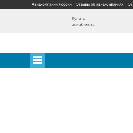
Авиакомпании России
Отзывы об авиакомпаниях
От
Купить
авиабилеты
Главная
Главная
Аэропорты
Самолет
Спецпредложения
Аэропорты
Аэрофлот
Домодедово
Шереметьево