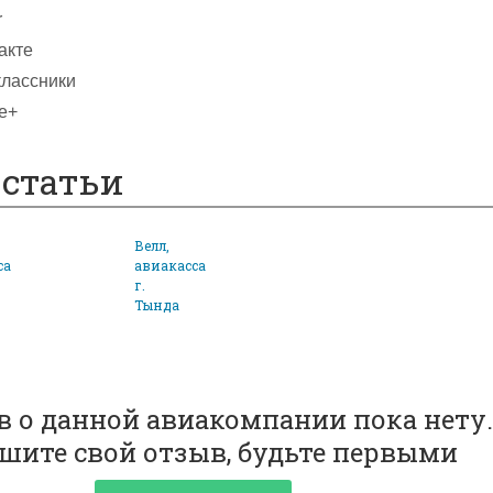
r
акте
лассники
e+
статьи
Велл,
са
авиакасса
г.
Тында
 о данной авиакомпании пока нету.
шите свой отзыв, будьте первыми