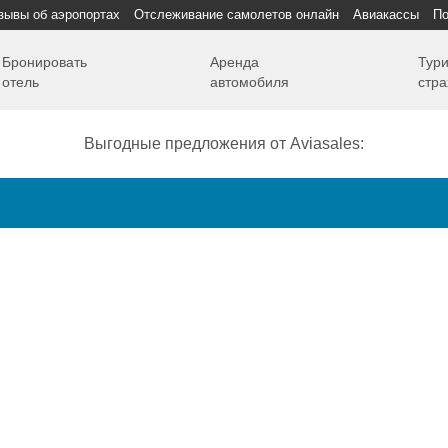
зывы об аэропортах
Отслеживание самолетов онлайн
Авиакассы
По
Бронировать
Аренда
Тури
отель
автомобиля
стра
Выгодные предложения от Aviasales:
Как добраться
Полет
Полезная информация