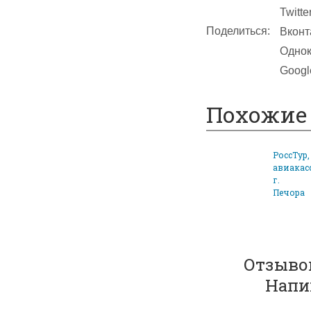
Twitte
Поделиться:
Вконт
Однок
Googl
Похожие 
РоссТур,
авиакас
г.
Печора
Отзывов
Напи