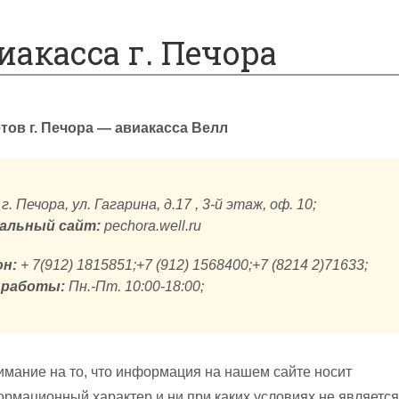
иакасса г. Печора
ов г. Печора — авиакасса Велл
г. Печора, ул. Гагарина, д.17 , 3-й этаж, оф. 10;
альный сайт:
pechora.well.ru
н:
+ 7(912) 1815851;+7 (912) 1568400;+7 (8214 2)71633;
 работы:
Пн.-Пт. 10:00-18:00;
мание на то, что информация на нашем сайте носит
рмационный характер и ни при каких условиях не является