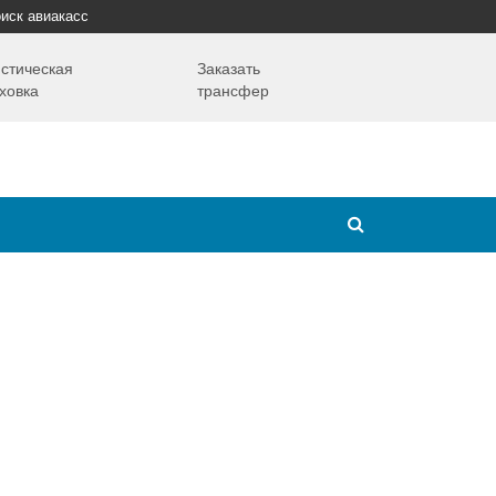
иск авиакасс
стическая
Заказать
ховка
трансфер
Путешествия
Надо знать