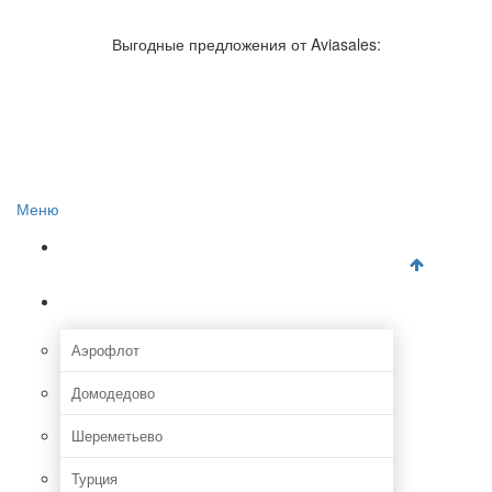
Авиакомпании России
Отзывы об авиакомпаниях
Выгодные предложения от Aviasales:
Отзывы об аэропортах
Отслеживание самолетов онлайн
Авиакассы
Поиск авиакасс
Меню
Главная
Аэропорты
Аэрофлот
Домодедово
Шереметьево
Турция