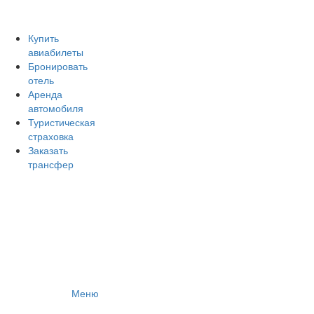
Авиакомпании России
Отзывы об авиакомпаниях
Отзывы об аэропортах
Купить
авиабилеты
Отслеживание самолетов онлайн
Бронировать
Авиакассы
отель
Поиск авиакасс
Аренда
автомобиля
Туристическая
страховка
Заказать
трансфер
Меню