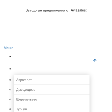
Авиакомпании России
Отзывы об авиакомпаниях
Выгодные предложения от Aviasales:
Отзывы об аэропортах
Отслеживание самолетов онлайн
Авиакассы
Поиск авиакасс
Меню
Главная
Аэропорты
Аэрофлот
Домодедово
Шереметьево
Турция