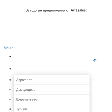
Авиакомпании России
Отзывы об авиакомпаниях
Выгодные предложения от Aviasales:
Отзывы об аэропортах
Отслеживание самолетов онлайн
Авиакассы
Поиск авиакасс
Меню
Главная
Аэропорты
Аэрофлот
Домодедово
Шереметьево
Турция