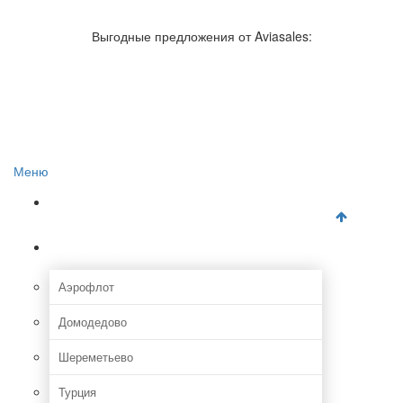
Авиакомпании России
Отзывы об авиакомпаниях
Выгодные предложения от Aviasales:
Отзывы об аэропортах
Отслеживание самолетов онлайн
Авиакассы
Поиск авиакасс
Меню
Главная
Аэропорты
Аэрофлот
Домодедово
Шереметьево
Турция