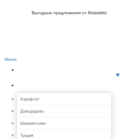
Авиакомпании России
Отзывы об авиакомпаниях
Выгодные предложения от Aviasales:
Отзывы об аэропортах
Отслеживание самолетов онлайн
Авиакассы
Поиск авиакасс
Меню
Главная
Аэропорты
Аэрофлот
Домодедово
Шереметьево
Турция