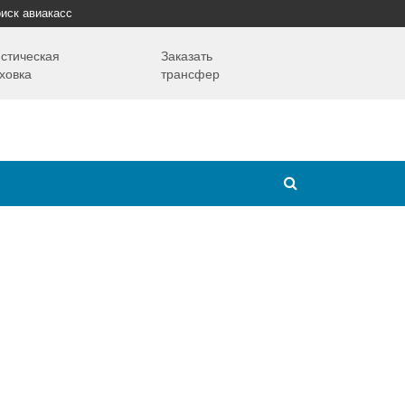
иск авиакасс
стическая
Заказать
ховка
трансфер
Путешествия
Надо знать