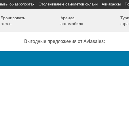
зывы об аэропортах
Отслеживание самолетов онлайн
Авиакассы
По
Бронировать
Аренда
Тури
отель
автомобиля
стра
Выгодные предложения от Aviasales:
Как добраться
Полет
Полезная информация