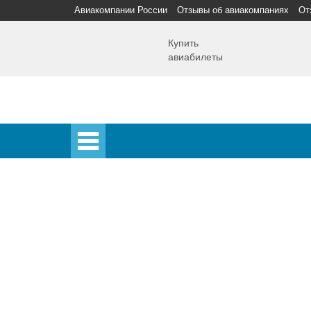
Авиакомпании России
Отзывы об авиакомпаниях
От
Купить
авиабилеты
Главная
Главная
Аэропорты
Самолет
Спецпредложения
Аэропорты
Аэрофлот
Домодедово
Шереметьево