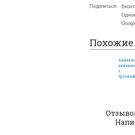
Поделиться:
Вконт
Однок
Googl
Похожие 
Авиакасс
авиакас
г.
Грозны
Отзывов
Напи