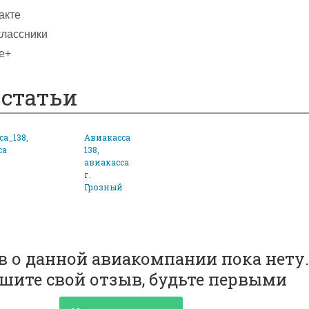
акте
лассники
e+
статьи
а_138,
Авиакасса
са
138,
авиакасса
й
г.
Грозный
 о данной авиакомпании пока нету.
шите свой отзыв, будьте первыми