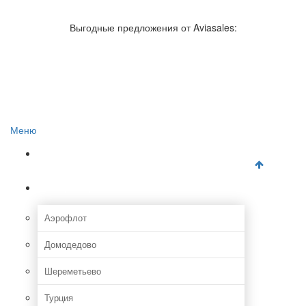
Авиакомпании России
Отзывы об авиакомпаниях
Выгодные предложения от Aviasales:
Отзывы об аэропортах
Отслеживание самолетов онлайн
Авиакассы
Поиск авиакасс
Меню
Главная
Аэропорты
Аэрофлот
Домодедово
Шереметьево
Турция