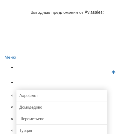
Авиакомпании России
Отзывы об авиакомпаниях
Выгодные предложения от Aviasales:
Отзывы об аэропортах
Отслеживание самолетов онлайн
Авиакассы
Поиск авиакасс
Меню
Главная
Аэропорты
Аэрофлот
Домодедово
Шереметьево
Турция