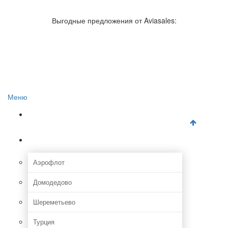
Авиакомпании России
Отзывы об авиакомпаниях
Выгодные предложения от Aviasales:
Отзывы об аэропортах
Отслеживание самолетов онлайн
Авиакассы
Поиск авиакасс
Меню
Главная
Аэропорты
Аэрофлот
Домодедово
Шереметьево
Турция