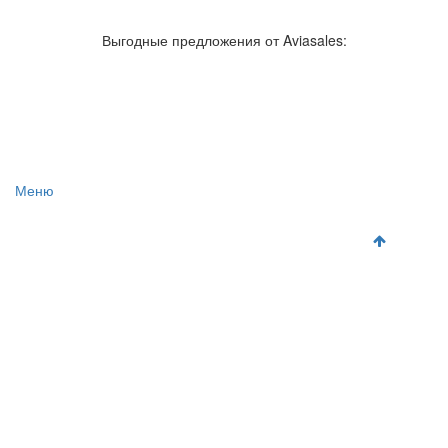
Авиакомпании России
Отзывы об авиакомпаниях
Отзывы об аэропортах
Отслеживание самолетов онлайн
Выгодные предложения от Aviasales:
Авиакассы
Поиск авиакасс
Меню
Главная
Аэропорты
Самолет
Как добраться
Полет
Полезная информация