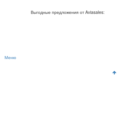
Авиакомпании России
Отзывы об авиакомпаниях
Отзывы об аэропортах
Отслеживание самолетов онлайн
Выгодные предложения от Aviasales:
Авиакассы
Поиск авиакасс
Меню
Главная
Аэропорты
Самолет
Как добраться
Полет
Полезная информация