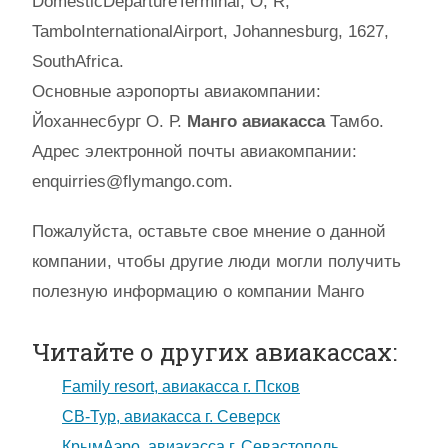
DomesticDepartureTerminal, O, R,
TamboInternationalAirport, Johannesburg, 1627,
SouthAfrica.
Основные аэропорты авиакомпании:
Йоханнесбург О. Р.
Манго авиакасса
Тамбо.
Адрес электронной почты авиакомпании:
enquirries@flymango.com.
Пожалуйста, оставьте свое мнение о данной
компании, чтобы другие люди могли получить
полезную информацию о компании Манго
Читайте о других авиакассах:
Family resort, авиакасса г. Псков
СВ-Тур, авиакасса г. Северск
КрымАэро, авиакасса г. Севастополь