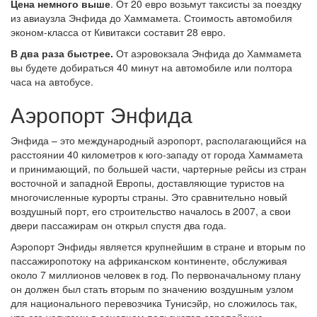
Цена немного выше
. От 20 евро возьмут таксисты за поездку
из авиаузла Энфида до Хаммамета. Стоимость автомобиля
эконом-класса от Кивитакси составит 28 евро.
В два раза быстрее.
От аэровокзала Энфида до Хаммамета
вы будете добираться 40 минут на автомобиле или полтора
часа на автобусе.
Аэропорт Энфида
Энфида – это международный аэропорт, располагающийся на
расстоянии 40 километров к юго-западу от города Хаммамета
и принимающий, по большей части, чартерные рейсы из стран
восточной и западной Европы, доставляющие туристов на
многочисленные курорты страны. Это сравнительно новый
воздушный порт, его строительство началось в 2007, а свои
двери пассажирам он открыл спустя два года.
Аэропорт Энфиды является крупнейшим в стране и вторым по
пассажиропотоку на африканском континенте, обслуживая
около 7 миллионов человек в год. По первоначальному плану
он должен был стать вторым по значению воздушным узлом
для национального перевозчика Тунисэйр, но сложилось так,