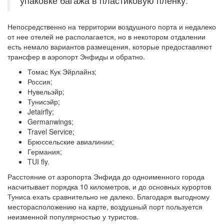
упаковке багажа в пластиковую пленку.
Непосредственно на территории воздушного порта и недалеко
от нее отелей не располагается, но в некотором отдалении
есть немало вариантов размещения, которые предоставляют
трансфер в аэропорт Энфиды и обратно.
Томас Кук Эйрлайнз;
Россия;
Нувельэйр;
Тунисэйр;
Jetairfly;
Germanwings;
Travel Service;
Брюссельские авиалинии;
Германия;
TUI fly.
Расстояние от аэропорта Энфида до одноименного города
насчитывает порядка 10 километров, и до основных курортов
Туниса ехать сравнительно не далеко. Благодаря выгодному
месторасположению на карте, воздушный порт пользуется
неизменной популярностью у туристов.