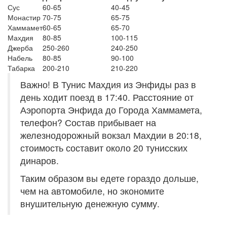
Сус
60-65
40-45
Монастир
70-75
65-75
Хаммамет
60-65
65-70
Махдия
80-85
100-115
Джерба
250-260
240-250
Набель
80-85
90-100
Табарка
200-210
210-220
Важно! В Тунис Махдия из Энфиды раз в
день ходит поезд в 17:40. Расстояние от
Аэропорта Энфида до Города Хаммамета,
телефон? Состав прибывает на
железнодорожный вокзал Махдии в 20:18,
стоимость составит около 20 тунисских
динаров.
Таким образом вы едете гораздо дольше,
чем на автомобиле, но экономите
внушительную денежную сумму.