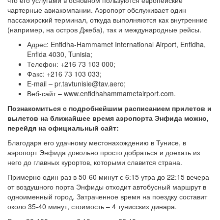
что его услугами в основном пользуются европейские
чартерные авиакомпании. Аэропорт обслуживает один
пассажирский терминал, откуда выполняются как внутренние
(например, на остров Джеба), так и международные рейсы.
Адрес: Enfidha-Hammamet International Airport, Enfidha,
Enfida 4030, Tunisia;
Телефон: +216 73 103 000;
Факс: +216 73 103 033;
E-mail – pr.tavtunisie@tav.aero;
Веб-сайт – www.enfidhahammametairport.com.
Познакомиться с подробнейшим расписанием прилетов и
вылетов на ближайшее время аэропорта Энфида можно,
перейдя на официальный сайт:
Благодаря его удачному местонахождению в Тунисе, в
аэропорт Энфида довольно просто добраться и доехать из
него до главных курортов, которыми славится страна.
Примерно один раз в 50-60 минут с 6:15 утра до 22:15 вечера
от воздушного порта Энфиды отходит автобусный маршрут в
одноименный город. Затраченное время на поездку составит
около 35-40 минут, стоимость – 4 тунисских динара.