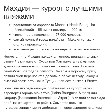
Махдия — курорт с лучшими
пляжами
расстояние от аэропорта Monastir Habib Bourguiba
(ближайший) – 55 км, от столицы — 220 км;
численность населения – 57 000 человек;
самый крупный город вилайета – Махдия (он же и
столица провинции);
все отели располагаются на первой береговой линии.
Несмотря, что Махдия находится южнее, принципиальных
отличий в климате от Сусса или Хаммамета нет:
лучшее
время для пляжного отдыха — с начала июня до конца
сентября
. Благодаря близости Сахары и морскому бризу,
летний зной переносится довольно легко: нет удушающей
высокой влажности, как в Турции, или летней жары Египта.
Большинство отдыхающих прибывают на курорт через
аэропорты города Монастир (Habib Bourguiba Airport) или
Энфида (Hammamet International Airport). В летний сезон сюда
прибывают чартерные рейсы. Самостоятельные
путешественники могут добраться и через аэропорт столицы