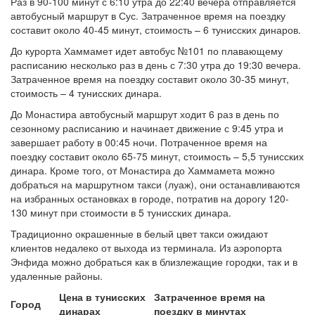
Раз в 90-100 минут с 6:10 утра до 22:40 вечера отправляется
автобусный маршрут в Сус. Затраченное время на поездку
составит около 40-45 минут, стоимость – 6 тунисских динаров.
До курорта Хаммамет идет автобус №101 по плавающему
расписанию несколько раз в день с 7:30 утра до 19:30 вечера.
Затраченное время на поездку составит около 30-35 минут,
стоимость – 4 тунисских динара.
До Монастира автобусный маршрут ходит 6 раз в день по
сезонному расписанию и начинает движение с 9:45 утра и
завершает работу в 00:45 ночи. Потраченное время на
поездку составит около 65-75 минут, стоимость – 5,5 тунисских
динара. Кроме того, от Монастира до Хаммамета можно
добраться на маршрутном такси (луаж), они останавливаются
на избранных остановках в городе, потратив на дорогу 120-
130 минут при стоимости в 5 тунисских динара.
Традиционно окрашенные в белый цвет такси ожидают
клиентов недалеко от выхода из терминала. Из аэропорта
Энфида можно добраться как в близлежащие городки, так и в
удаленные районы.
Цена в тунисских
Затраченное время на
Город
динарах
поездку в минутах