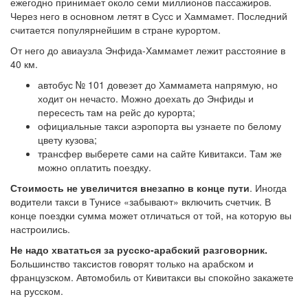
ежегодно принимает около семи миллионов пассажиров.
Через него в основном летят в Сусс и Хаммамет. Последний
считается популярнейшим в стране курортом.
От него до авиаузла Энфида-Хаммамет лежит расстояние в
40 км.
автобус № 101 довезет до Хаммамета напрямую, но
ходит он нечасто. Можно доехать до Энфиды и
пересесть там на рейс до курорта;
официальные такси аэропорта вы узнаете по белому
цвету кузова;
трансфер выберете сами на сайте Кивитакси. Там же
можно оплатить поездку.
Стоимость не увеличится внезапно в конце пути
. Иногда
водители такси в Тунисе «забывают» включить счетчик. В
конце поездки сумма может отличаться от той, на которую вы
настроились.
Не надо хвататься за русско-арабский разговорник.
Большинство таксистов говорят только на арабском и
французском. Автомобиль от Кивитакси вы спокойно закажете
на русском.