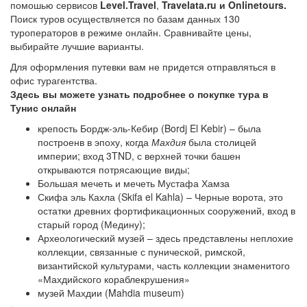
помошью сервисов
Level.Travel
,
Travelata.ru
и
Onlinetours
.
Поиск туров осуществляется по базам данных 130
туроператоров в режиме онлайн. Сравнивайте цены,
выбирайте лучшие варианты.
Для оформления путевки вам не придется отправляться в
офис турагентства.
Здесь вы можете узнать подробнее о покупке тура в
Тунис онлайн
крепость Бордж-эль-Кебир (Bordj El Kebir) – была
построенв в эпоху, когда
Махдия
была столицей
империи; вход 3TND, с верхней точки башен
открываются потрясающие виды;
Большая мечеть и мечеть Мустафа Хамза
Скифа эль Кахла (Skifa el Kahla) – Черные ворота, это
остатки древних фортификационных сооружений, вход в
старый город (Медину);
Археологический музей – здесь представлены неплохие
коллекции, связанные с пунической, римской,
византийской культурами, часть коллекции знаменитого
«Махдийского кораблекрушения»
музей Махдии (Mahdia museum)