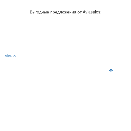
Авиакомпании России
Отзывы об авиакомпаниях
Отзывы об аэропортах
Отслеживание самолетов онлайн
Выгодные предложения от Aviasales:
Авиакассы
Поиск авиакасс
Меню
Главная
Аэропорты
Самолет
Как добраться
Полет
Полезная информация