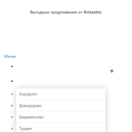
Авиакомпании России
Отзывы об авиакомпаниях
Выгодные предложения от Aviasales:
Отзывы об аэропортах
Отслеживание самолетов онлайн
Авиакассы
Поиск авиакасс
Меню
Главная
Аэропорты
Аэрофлот
Домодедово
Шереметьево
Турция