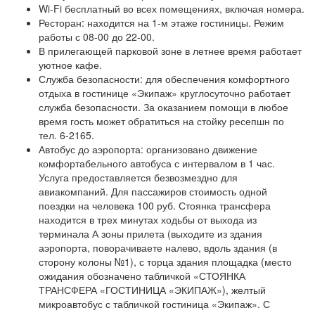
Wi-Fi бесплатный во всех помещениях, включая номера.
Ресторан: находится на 1-м этаже гостиницы. Режим
работы с 08-00 до 22-00.
В прилегающей парковой зоне в летнее время работает
уютное кафе.
Служба безопасности: для обеспечения комфортного
отдыха в гостинице «Экипаж» круглосуточно работает
служба безопасности. За оказанием помощи в любое
время гость может обратиться на стойку ресепшн по
тел. 6-2165.
Автобус до аэропорта: организовано движение
комфортабельного автобуса с интервалом в 1 час.
Услуга предоставляется безвозмездно для
авиакомпаний. Для пассажиров стоимость одной
поездки на человека 100 руб. Стоянка трансфера
находится в трех минутах ходьбы от выхода из
терминала А зоны прилета (выходите из здания
аэропорта, поворачиваете налево, вдоль здания (в
сторону колоны №1), с торца здания площадка (место
ожидания обозначено табличкой «СТОЯНКА
ТРАНСФЕРА «ГОСТИНИЦА «ЭКИПАЖ»), желтый
микроавтобус с табличкой гостиница «Экипаж». С