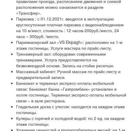
правилами проезда, расписанием движения и схемой
расположения можно ознакомится в разделе
«Трансфер».
Парковка : с 01.12.2021г. вводится в эксплуатацию
круглосуточная платная парковка с видеонаблюдением
на 10 м/мест, стоимость : 12 часов-200руб./место, 24
часа – 300руб. /место.
Парикмахерский зал «VS Ekipagh»: расположен на 1-м
этаже гостиницы. Услуги мастера по прайс-листу.
Тренажерный зал: оборудован современными
тренажерами. Услуга предоставляется на
безвозмездной основе. Запись на стойке ресепшн.
Массажный кабинет: Ручной массаж по прайс-листу и
предварительной записи.
Банкомат и терминал экспресс-оплаты мобильной
связи: банкомат банка «Газпромбанк» установлен в
холле гостиницы. Терминал экспресс-оплаты мобильной
связи – в зале ресторана.
Гладильная доска с утюгом: находится на каждом этаже
гостиницы.
Кулеры с горячей и холодной водой: по 2 ед. на каждом
этаже гостиницы.
Хранение ценностей и крупногабаритных вещей: на 1-м