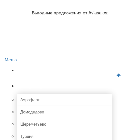
Авиакомпании России
Отзывы об авиакомпаниях
Выгодные предложения от Aviasales:
Отзывы об аэропортах
Отслеживание самолетов онлайн
Авиакассы
Поиск авиакасс
Меню
Главная
Аэропорты
Аэрофлот
Домодедово
Шереметьево
Турция