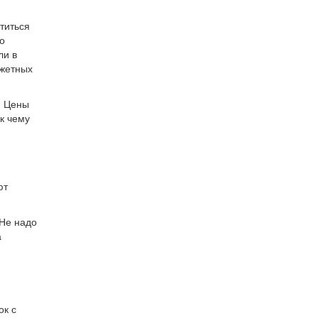
титься
о
ли в
джетных
. Цены
 к чему
ют
 Не надо
а
ок с