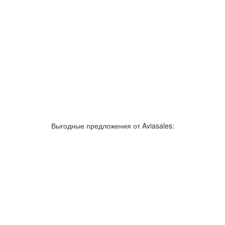
зывы об аэропортах
Отслеживание самолетов онлайн
Авиакассы
По
Выгодные предложения от Aviasales:
Как добраться
Полет
Полезная информация