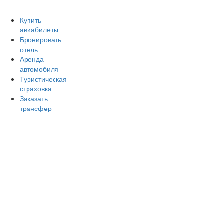
Авиакомпании России
Отзывы об авиакомпаниях
От
Купить
авиабилеты
Бронировать
отель
Аренда
автомобиля
Туристическая
страховка
Заказать
трансфер
Главная
Аэропорты
Самолет