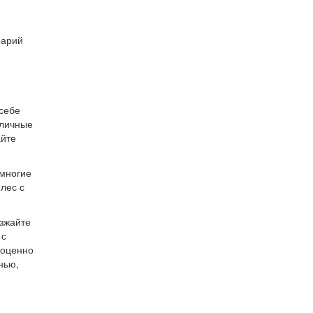
рарий
себе
аличные
айте
 многие
лес с
езжайте
 с
ноценно
нью,