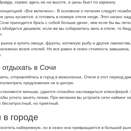
равда, сервис здесь не на высоте, а цены бьют по карману.
 концепцией «Все включено». В основном о питании следует позабо
е цены кусаются, а готовить в номере отеля негде. Этот нюанс над
 Сочи приходится брать с собой больше денег, чем если бы вы лете
а обойдется дешевле; если же вы собираетесь жить в отеле, то бю
т.
 рынок и купить овощи, фрукты, копченую рыбу и другие лакомства
магазинах возле отелей. Но все равно в сезон стоимость завышена,
.
 отдыхать в Сочи
мить, отправляйтесь в город в межсезонье. Отели в этот период да
 посмотреть предложения не в центре.
в становится меньше, удается спокойно наслаждаться атмосферой.
тобы успеть занять лежак. При желании вы устроите сити-хайкинг н
х бесхитростный, но приятный.
 в городе
осетить набережную, но в сезон она превращается в большой рын