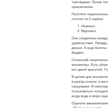
торговцами. Лучше пог
приключение.
Посетите национальны
состоит из 2 парков:
Нижнего;
Верхнего.
Они соединены между 
удовольствие. Правда
деньги. А еще билеты
бюджет.
Сочинский национальны
километры. Есть облаг
его дикой красотой. Г
В целом для внутренн
в разгар сезона: в ию
нагрузками. В некотор
пользоваться холодил
когда вода в море еще
Оцените авиакомпани
(Пока оценок нет)