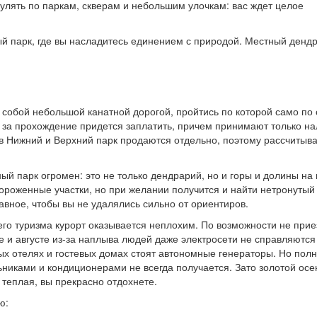
улять по паркам, скверам и небольшим улочкам: вас ждет целое
й парк, где вы насладитесь единением с природой. Местный денд
собой небольшой канатной дорогой, пройтись по которой само по 
, за прохождение придется заплатить, причем принимают только н
 в Нижний и Верхний парк продаются отдельно, поэтому рассчитыв
й парк огромен: это не только дендрарий, но и горы и долины на
ороженные участки, но при желании получится и найти нетронутый 
лавное, чтобы вы не удалялись сильно от ориентиров.
его туризма курорт оказывается неплохим. По возможности не при
ле и августе из-за наплыва людей даже электросети не справляются
ых отелях и гостевых домах стоят автономные генераторы. Но пол
ьниками и кондиционерами не всегда получается. Зато золотой осе
 теплая, вы прекрасно отдохнете.
ю: