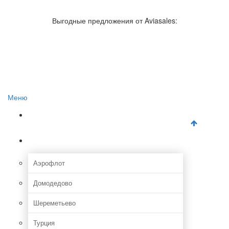
Авиакомпании России
Отзывы об авиакомпаниях
Выгодные предложения от Aviasales:
Отзывы об аэропортах
Отслеживание самолетов онлайн
Авиакассы
Поиск авиакасс
Меню
Главная
Аэропорты
Аэрофлот
Домодедово
Шереметьево
Турция