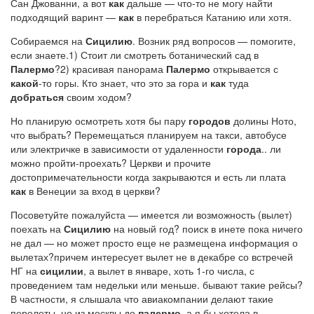
Сан Джованни, а вот
как
дальше — что-то не могу найти
подходящий варинт —
как
в перебраться Катанию или хотя.
Собираемся на
Сицилию
. Возник ряд вопросов — помогите,
если знаете.1) Стоит ли смотреть ботанический сад в
Палермо
?2) красивая панорама
Палермо
открывается с
какой
-то горы. Кто знает, что это за гора и
как
туда
добраться
своим ходом?
Но планирую осмотреть хотя бы пару
городов
долины Ното,
что выбрать? Перемещаться планируем на такси, автобусе
или электричке в зависимости от удаленности
города
.. ли
можно пройти-проехать? Церкви и прочите
достопримечательности когда закрываются и есть ли плата
как
в Венеции за вход в церкви?
Посоветуйте пожалуйста — имеется ли возможность (вылет)
поехать на
Сицилию
на новый год? поиск в инете пока ничего
не дал — но может просто еще не размещена информация о
вылетах?причем интересует вылет не в декабре со встречей
НГ на
сицилии
, а вылет в январе, хоть 1-го числа, с
проведением там недельки или меньше. бывают такие рейсы?
В частности, я слышала что авиакомпании делают такие
перелеты, но из москвы до
палермо
, а я бы хотела в