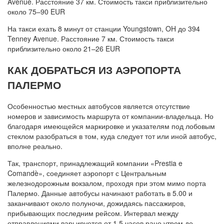
Avenue. Расстояние 37 км. Стоимость такси приблизительно
около 75–90 EUR
На такси ехать 8 минут от станции Youngstown, OH до 394
Tenney Avenue. Расстояние 7 км. Стоимость такси
приблизительно около 21–26 EUR
КАК ДОБРАТЬСЯ ИЗ АЭРОПОРТА
ПАЛЕРМО
Особенностью местных автобусов является отсутствие
номеров и зависимость маршрута от компании-владельца. Но
благодаря имеющейся маркировке и указателям под лобовым
стеклом разобраться в том, куда следует тот или иной автобус,
вполне реально.
Так, транспорт, принадлежащий компании «Prestia e
Comandè», соединяет аэропорт с Центральным
железнодорожным вокзалом, проходя при этом мимо порта
Палермо. Данные автобусы начинают работать в 5.00 и
заканчивают около полуночи, дожидаясь пассажиров,
прибывающих последним рейсом. Интервал между
отправлениями варьируется от 1,5 часов рано утром до