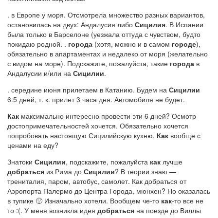
. в Европе у моря. Отсмотрела множество разных вариантов,
остановилась на двух: Андалусия либо
Сицилия
. В Испании
была только в Барселоне (уезжала оттуда с чувством, будто
покидаю родной. .
города
(хотя, можно и в самом
городе
),
обязательно в апартаментах и недалеко от моря (желательно
с видом на море). Подскажите, пожалуйста, такие
города
в
Андалусии и/или на
Сицилии
.
. середине июня прилетаем в Катанию. Будем на
Сицилии
6.5 дней, т. к. прилет 3 часа дня. Автомобиля не будет.
Как
максимально интересно провести эти 6 дней? Осмотр
достопримечательностей хочется. Обязательно хочется
попробовать настоящую Сицилийскую кухню.
Как
вообще с
ценами на еду?
Знатоки
Сицилии
, подскажите, пожалуйста
как
лучше
добраться
из Рима до
Сицилии
? В теории знаю —
трениталия, паром, автобус, самолет. Как добраться от
Аэропорта Палермо до Центра Города, мюнхен? Но оказалась
в тупике 🙁 Изначально хотели. Вообщем че-то
как
-то все не
то :(. У меня возникла идея
добраться
на поезде до Виллы