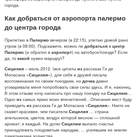
города.
Как добраться от аэропорта палермо
до центра города
Прилетаю в
Палермо
вечером (в 22:15), улетаю домой рано
утром (в 08:00). Подскажите, можно ли
добраться
в
центр
Палермо
(и обратно в
аэропорт
) на автобусе/поезде? Если
да, то
какой
нужен маршрут?
Сицилия
– июль 2012. (все цитаты
из
рассказа Ги де
Мопасана «
Сицилия
«). для себя и друзей писала
воспоминания по своим поездкам, но
дочка
давно
уговаривала меня попробовать свои силы здесь. И я, наконец.
В этом отзыве хочу написать про нашу поездку на
Сицилию
…
Одно
из
самых ярких моих впечатлений…Описания мест буду
приводить
из
рассказа Ги де Мопасана «
Сицилия
«. Никто не
скажет красивее, чем писатели.
Сицилия
… страна
апельсинов, цветов, воздух которой весною — сплошной
аромат; и каждый. На долю
Сицилии
выпало счастье
принадлежать плодовитым народам, … усеявшим ее землю
памятниками зодчества.