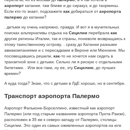
аэропорт
катании. там ближе и до сиракуз, и до таормины.
Если кто-то знает, подскажите
как
добираться от
аэропорта
палермо
до катании?
. детьми ну очень напряжно, правда. И вот я в мучительных
поисках альтернативы отдыха на
Сицилии
перебрала
как
другие регионы Италии, так и страны, поневоле возвращаясь к
этому таинственному острову. . сразу до Катании разными
авиакомпаниями и с пересадками в Вероне или Мюнхене. Мы
посовещавшись решили,
как
-то не хочется нам сидеть в
транзитной зоне с детьми. Сильно ли я рискую с отдельными
билетами. . Или все-таки, ну ее, эту
Сицилию
, до лучших
времен?
А куда тогда? Знаю, что с детьми в ЛдЕ хорошо, но в сентябре.
Транспорт аэропорта Палермо
Аэропорт Фальконе-Борселлино, известный как аэропорт
Палермо (или под старым названием аэропорта Пунта-Раизи),
расположен в 35 км к северо-западу от Палермо, столицы
Сицилии. Это один из самых оживленных аэропортов на юге