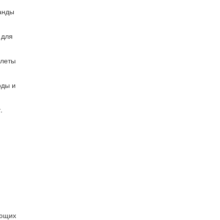
манды
 для
алеты
оды и
.
ующих