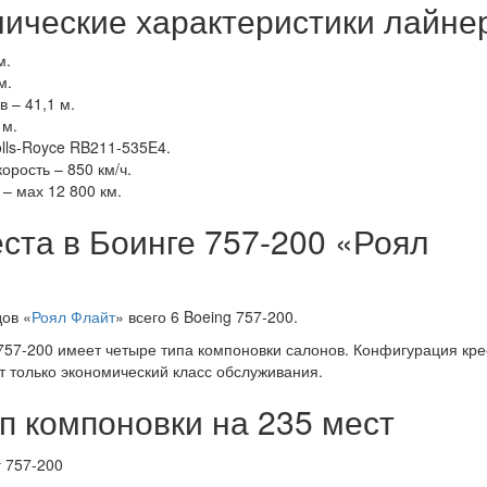
нические характеристики лайне
м.
м.
 – 41,1 м.
 м.
lls-Royce RB211-535E4.
орость – 850 км/ч.
– мах 12 800 км.
ста в Боинге 757-200 «Роял
дов «
Роял Флайт
» всего 6 Boeing 757-200.
х 757-200 имеет четыре типа компоновки салонов. Конфигурация кре
т только экономический класс обслуживания.
п компоновки на 235 мест