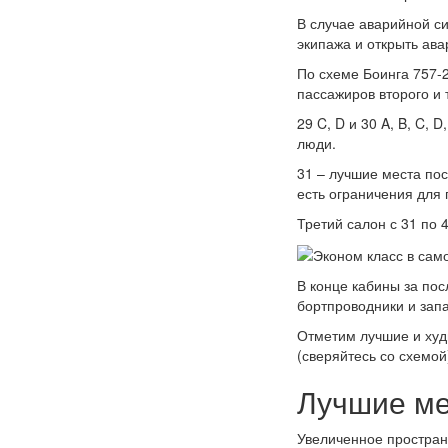
В случае аварийной с
экипажа и открыть ав
По схеме Боинга 757-
пассажиров второго и 
29 C, D и 30 A, B, C, 
люди.
31 – лучшие места по
есть ограничения для 
Третий салон с 31 по 
В конце кабины за пос
бортпроводники и запа
Отметим лучшие и худш
(сверяйтесь со схемой
Лучшие ме
Увеличенное простран