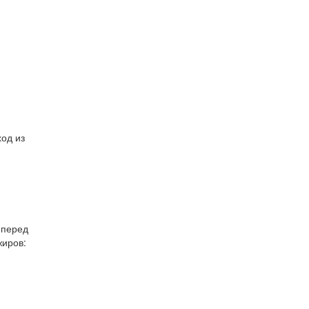
од из
 перед
жиров: