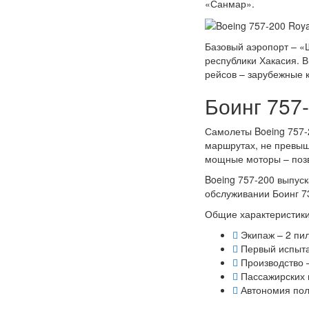
«Санмар».
Базовый аэропорт – «
республики Хакасия. 
рейсов – зарубежные к
Боинг 757
Самолеты Boeing 757-
маршрутах, не превыш
мощные моторы – позв
Boeing 757-200 выпус
обслуживании Боинг 73
Общие характеристики
Экипаж – 2 пил
Первый испыта
Производство –
Пассажирских 
Автономия поле