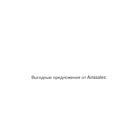
зывы об аэропортах
Отслеживание самолетов онлайн
Авиакассы
По
Выгодные предложения от Aviasales:
Как добраться
Полет
Полезная информация