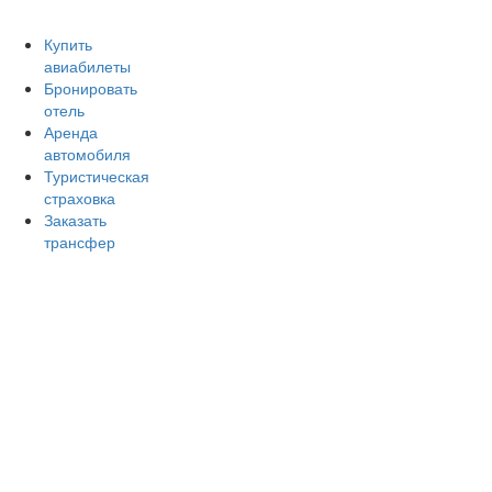
Авиакомпании России
Отзывы об авиакомпаниях
От
Купить
авиабилеты
Бронировать
отель
Аренда
автомобиля
Туристическая
страховка
Заказать
трансфер
Главная
Аэропорты
Самолет