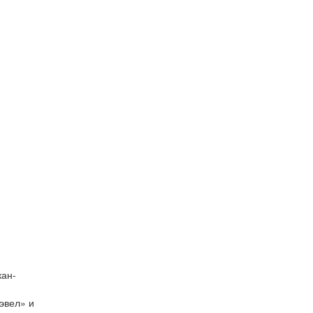
кан-
эвел» и