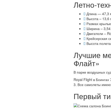
Летно-тех
Длина — 47,3 
Высота – 13,6 
Размах крыльев
Ширина – 3,54
Двигатели – Ro
Крейсерская ск
Высота полета 
Лучшие ме
Флайт»
В парке воздушных су
Royal Flight в Боинга
3. Все самолеты имею
Первый ти