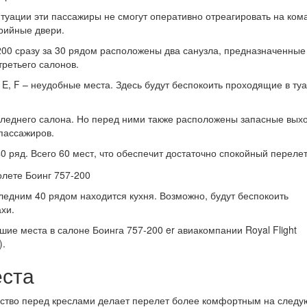
итуации эти пассажиры не смогут оперативно отреагировать на ко
арийные двери.
200 сразу за 30 рядом расположены два санузла, предназначенные
третьего салонов.
D, E, F – неудобные места. Здесь будут беспокоить проходящие в ту
следнего салона. Но перед ними также расположены запасные вых
пассажиров.
40 ряд. Всего 60 мест, что обеспечит достаточно спокойный перелет
ледним 40 рядом находится кухня. Возможно, будут беспокоить
хи.
ие места в салоне Боинга 757-200 er авиакомпании Royal Flight
).
ста
ство перед креслами делает перелет более комфортным на след