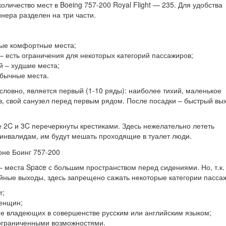
оличество мест в Boeing 757-200 Royal Flight — 235. Для удобства
нера разделен на три части.
ые комфортные места;
– есть ограничения для некоторых категорий пассажиров;
й – худшие места;
бычные места.
словно, является первый (1-10 ряды): наиболее тихий, маленькое
в, свой санузел перед первым рядом. После посадки – быстрый вых
е 2C и 3C перечеркнуты крестиками. Здесь нежелательно лететь
инвалидам, им будут мешать проходящие в туалет люди.
 F – места Space с большим пространством перед сидениями. Но, т.к.
йные выходы, здесь запрещено сажать некоторые категории пасса
т;
енщин;
е владеющих в совершенстве русским или английским языком;
ограниченными возможностями.