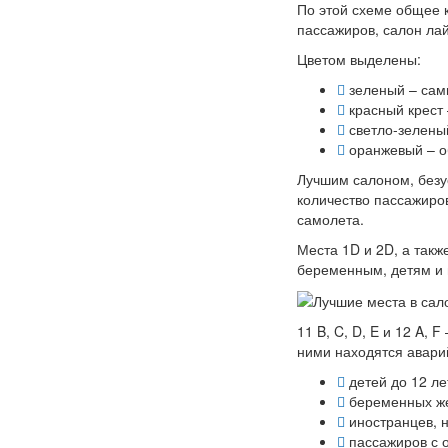
По этой схеме общее к
пассажиров, салон лай
Цветом выделены:
зеленый – сам
красный крест 
светло-зелены
оранжевый – о
Лучшим салоном, безу
количество пассажиро
самолета.
Места 1D и 2D, а такж
беременным, детям и 
11 B, C, D, E и 12 A,
ними находятся авари
детей до 12 ле
беременных ж
иностранцев, н
пассажиров с 