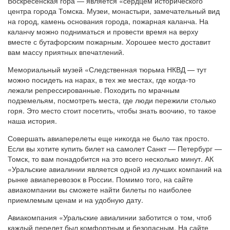
Воскресенская гора — является «сердцем исторического
центра города Томска. Музеи, монастыри, замечательный вид
на город, камень основания города, пожарная каланча. На
каланчу можно подниматься и провести время на верху
вместе с бутафорским пожарным. Хорошее место доставит
вам массу приятных впечатлений.
Мемориальный музей «Следственная тюрьма НКВД — тут
можно посидеть на нарах, в тех же местах, где когда-то
лежали репрессированные. Походить по мрачным
подземельям, посмотреть места, где люди пережили столько
горя. Это место стоит посетить, чтобы знать воочию, то такое
наша история.
Совершать авиаперелеты еще никогда не было так просто.
Если вы хотите купить билет на самолет Санкт — Петербург —
Томск, то вам понадобится на это всего несколько минут. АК
«Уральские авиалинии является одной из лучших компаний на
рынке авиаперевозок в России. Помимо того, на сайте
авиакомпании вы сможете найти билеты по наиболее
приемлемым ценам и на удобную дату.
Авиакомпания «Уральские авиалинии заботится о том, чтоб
каждый перелет был комфортным и безопасным. На сайте