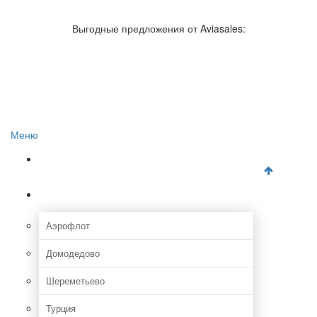
Авиакомпании России
Отзывы об авиакомпаниях
Выгодные предложения от Aviasales:
Отзывы об аэропортах
Отслеживание самолетов онлайн
Авиакассы
Поиск авиакасс
Меню
Главная
Аэропорты
Аэрофлот
Домодедово
Шереметьево
Турция