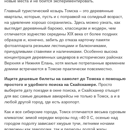
новые места и не боится экспериментировать.
Главный туристический козырь Томска – это деревянные
кварталы, которые, пусть и с поправкой на солидный возраст,
на удивление хорошо сохранились. Здесь можно узнать, как
выглядит деревянный барокко, классицизм и модерн, чем
отличается зодчество середины XIX века от более поздних
образцов и, конечно, забить до отказа карточку памяти
фотоаппарата резными лестницами и балкончиками,
причудливыми ставнями и наличниками. Особенно высока
концентрация деревянных шедевров в исторических районах
Верхняя и Нижняя Елань, хотя милые потрепанные временем
домики встречаются в Томске практически повсеместно.
Ищите дешевые билеты на самолет до Томска с помощью
простого и удобного поиска на Скайсканере.
Просто
выберите дату поездки в окне поиска, и Скайсканер отыщет
для вас самые дешевые авиарейсы не только в Томск, а и в
любой другой город, где есть аэропорт.
Как и все сибирские города, Томск отличается весьма суровым
климатом: зимой нередки морозы под –40 0 С, осенью над
городом подолгу зависают хмурые тучи, летними ночами
возможны как заморозки, так и периоды долгой жары.