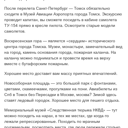
После перелета Санкт-Петербург — Томск обязательно
сходите в Музей Авиации Аэропорта города Томск. Экскурсию
проводит капитан, вы сможете посидеть в кабине самолета
ТУ-154 прямо в кресле пилота. Осмотрите старые модели
самолетов.
Воскресенская гора — является «сердцем» исторического
центра города Томска. Музеи, монастыри, замечательный вид
на город, камень основания города, пожарная каланча. На
каланчу можно подниматься и провести время на верху
вместе с бутафорским пожарным.
Хорошее место доставит вам массу приятных впечатлений.
Новособорная площадь — это большой парк с фонтанами,
цветами, скамеечками, прогулками на пони. Авиабилеты из
Спб в Томск без Пересадки в Москве, москва? Зимой здесь
ставят ледовый городок. Хорошее место для пешего отдыха.
Мемориальный музей «Следственная тюрьма НКВД» — тут
можно посидеть на нарах, в тех же местах, где когда-то
лежали репрессированные. Походить по мрачным
подземельям, посмотреть места, где люди пережили столько