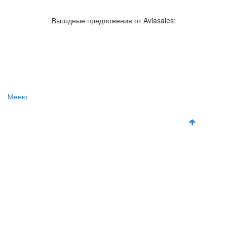
Авиакомпании России
Отзывы об авиакомпаниях
Отзывы об аэропортах
Отслеживание самолетов онлайн
Выгодные предложения от Aviasales:
Авиакассы
Поиск авиакасс
Меню
Главная
Аэропорты
Самолет
Как добраться
Полет
Полезная информация