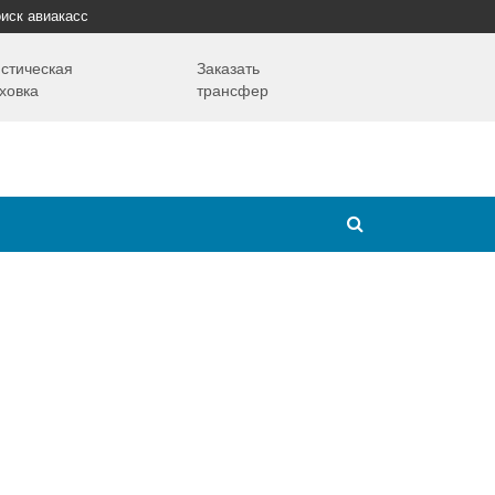
иск авиакасс
стическая
Заказать
ховка
трансфер
Путешествия
Надо знать