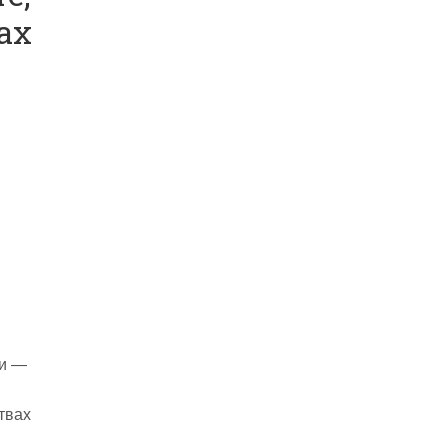
ах
ии —
твах