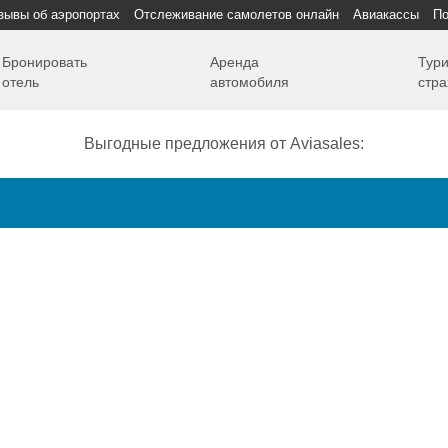
зывы об аэропортах
Отслеживание самолетов онлайн
Авиакассы
По
Бронировать
Аренда
Тури
отель
автомобиля
стра
Выгодные предложения от Aviasales:
Как добраться
Полет
Полезная информация