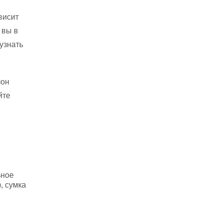
висит
 вы в
узнать
лон
йте
ьное
, сумка