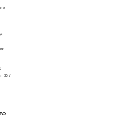
,
х и
M.
и
кже
0
ет 337
е,