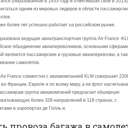
ance (образованная в 1933 году и отметившая свое в 2013)
читаться одним из мировых лидеров в области пассажирски
озок.
же более лет успешно работает на российском рынке.
бразована ведущая авиатранспортная группа Air France -KL
ейское объединение авиаперевозчиков, основными сферам
ой являются пассажирские и грузовые авиаперевозки, а та
ивание самолетов.
Air France совместно с авиакомпанией KLM совершает 220
во Франции, Европе и по всему миру, а ее флот насчитыва
пассажирам группа авиакомпаний предлагает обширную
хватывающую более 328 направлений в 118 странах, с
тами в аэропортах де Голль и.
ь провоза багажа в самолет