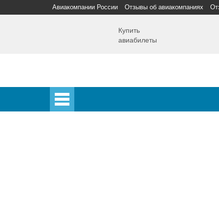
Авиакомпании России
Отзывы об авиакомпаниях
От
Купить
авиабилеты
Главная
Главная
Аэропорты
Самолет
Спецпредложения
Аэропорты
Аэрофлот
Домодедово
Шереметьево