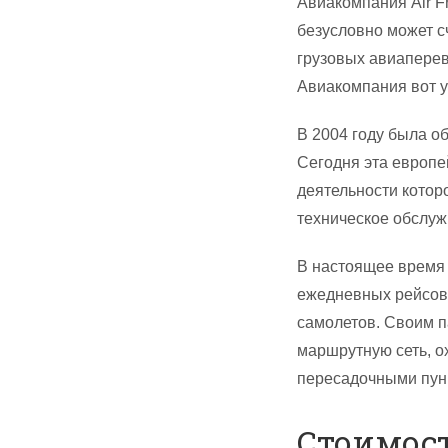
Авиакомпания Air Fr
безусловно может с
грузовых авиаперев
Авиакомпания вот у
В 2004 году была о
Сегодня эта европ
деятельности котор
техническое обслуж
В настоящее время 
ежедневных рейсов 
самолетов. Своим 
маршрутную сеть, о
пересадочными пунк
Стоимост