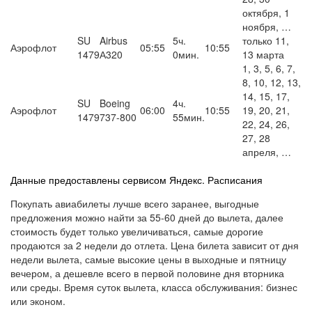
октября, 1
ноября, …
SU
Airbus
5ч.
только 11,
Аэрофлот
05:55
10:55
1479
А320
0мин.
13 марта
1, 3, 5, 6, 7,
8, 10, 12, 13,
14, 15, 17,
SU
Boeing
4ч.
Аэрофлот
06:00
10:55
19, 20, 21,
1479
737-800
55мин.
22, 24, 26,
27, 28
апреля, …
1
Данные предоставлены сервисом Яндекс. Расписания
Покупать авиабилеты лучше всего заранее, выгодные
предложения можно найти за 55-60 дней до вылета, далее
стоимость будет только увеличиваться, самые дорогие
продаются за 2 недели до отлета. Цена билета зависит от дня
недели вылета, самые высокие цены в выходные и пятницу
вечером, а дешевле всего в первой половине дня вторника
или среды. Время суток вылета, класса обслуживания: бизнес
или эконом.