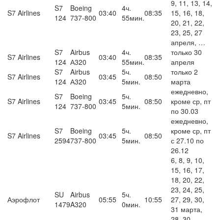
9, 11, 13, 14,
S7
Boeing
4ч.
S7 Airlines
03:40
08:35
15, 16, 18,
124
737-800
55мин.
20, 21, 22,
23, 25, 27
апреля, …
S7
Airbus
4ч.
только 30
S7 Airlines
03:40
08:35
124
А320
55мин.
апреля
S7
Airbus
5ч.
только 2
S7 Airlines
03:45
08:50
124
А320
5мин.
марта
ежедневно,
S7
Boeing
5ч.
S7 Airlines
03:45
08:50
кроме ср, пт
124
737-800
5мин.
по 30.03
ежедневно,
S7
Boeing
5ч.
кроме ср, пт
S7 Airlines
03:45
08:50
2594
737-800
5мин.
с 27.10 по
26.12
6, 8, 9, 10,
15, 16, 17,
18, 20, 22,
23, 24, 25,
SU
Airbus
5ч.
Аэрофлот
05:55
10:55
27, 29, 30,
1479
A320
0мин.
31 марта,
28, 30