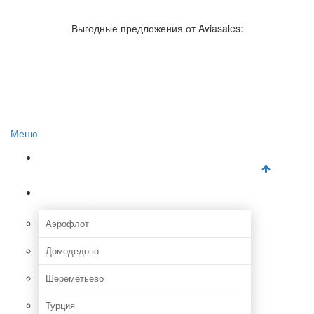
Авиакомпании России
Отзывы об авиакомпаниях
Выгодные предложения от Aviasales:
Отзывы об аэропортах
Отслеживание самолетов онлайн
Авиакассы
Поиск авиакасс
Меню
Главная
Аэропорты
Аэрофлот
Домодедово
Шереметьево
Турция