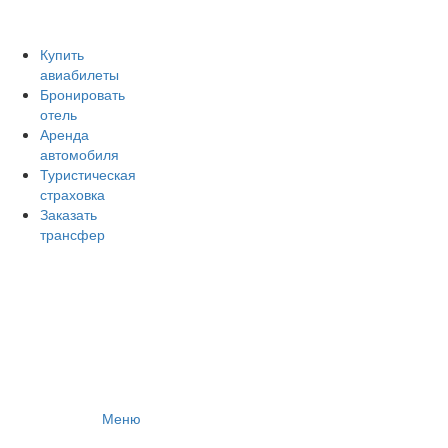
Авиакомпании России
Отзывы об авиакомпаниях
Отзывы об аэропортах
Купить
авиабилеты
Отслеживание самолетов онлайн
Бронировать
Авиакассы
отель
Поиск авиакасс
Аренда
автомобиля
Туристическая
страховка
Заказать
трансфер
Меню