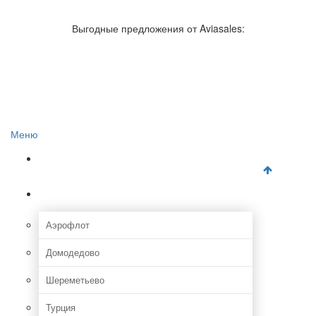
Авиакомпании России
Отзывы об авиакомпаниях
Выгодные предложения от Aviasales:
Отзывы об аэропортах
Отслеживание самолетов онлайн
Авиакассы
Поиск авиакасс
Меню
Главная
Аэропорты
Аэрофлот
Домодедово
Шереметьево
Турция