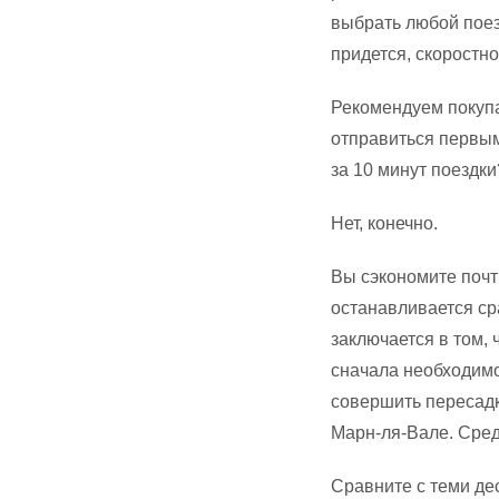
выбрать любой поез
придется, скоростн
Рекомендуем покупат
отправиться первым
за 10 минут поездки
Нет, конечно.
Вы сэкономите почт
останавливается сра
заключается в том, 
сначала необходимо
совершить пересадк
Марн-ля-Вале. Сред
Сравните с теми де