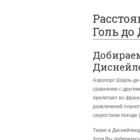
Спецпредложения
Расстоя
Голь до
Добираем
Диснейл
Аэропорт Шарль-де-
сравнение с другим
прилетают во франц
развлечений планет
скоростном поезде 
Также в Диснейленд
Хотя Вы доберетесь