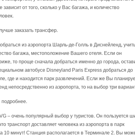
е зависит от того, сколько у Вас багажа, и количество
ловек.
учше заказать трансфер.
добраться из аэропорта Шарль-де-Голль в Диснейленд, учи
ество багажа, местоположение Вашего отеля. Если он
риже, то проще сначала добраться именно до города, остав
ециальном автобусе Disneyland Paris Express добраться до
ле, где и находится парк развлечений. Если же Вы планиру
енд непосредственно из аэропорта, то на выбор три вариан
 подробнее.
VG – очень популярный выбор у туристов. Он пользуется ш
 что транспорт доставляет человека из аэропорта в парк
за 10 минут! Станция располагается в Терминале 2. Вы мож