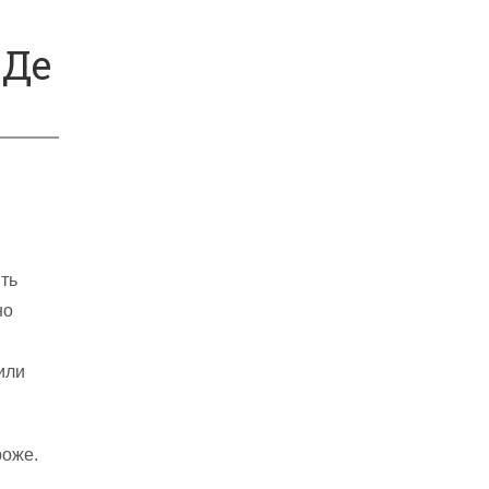
 Де
ть
но
или
роже.