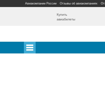
Авиакомпании России
Отзывы об авиакомпаниях
От
Купить
авиабилеты
Главная
Главная
Аэропорты
Самолет
Спецпредложения
Аэропорты
Аэрофлот
Домодедово
Шереметьево