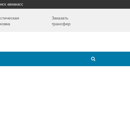
иск авиакасс
стическая
Заказать
ховка
трансфер
Путешествия
Надо знать