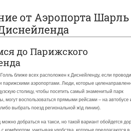
ние от Аэропорта Шарль
 Диснейленда
ся до Парижского
енда
Голль ближе всех расположен к Диснейленду, если проводи
и парижскими аэропортами. Люди, которые целенаправлен
узскую столицу, чтобы посетить самый знаменитый парк
ы, могут воспользоваться прямыми рейсами – на автобусе 
(либо выбрать поезд региональной ж\д линии).
 можно добраться на такси, но такой вариант обойдется до
 с комфортом, учитывая удобства, которые предлагаются в