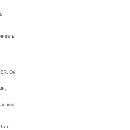
.
ачивать
RER. Он
ми,
танцию
 Зато