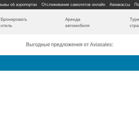
зывы об аэропортах
Отслеживание самолетов онлайн
Авиакассы
По
Бронировать
Аренда
Тури
отель
автомобиля
стра
Выгодные предложения от Aviasales:
Как добраться
Полет
Полезная информация