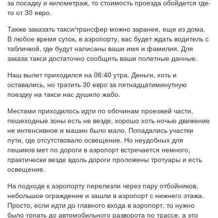
за посадку и километраж, то стоимость проезда обойдется где-
то от 30 евро.
Также заказать такси/трансфер можно заранее, еще из дома.
В любое время суток, в аэропорту, вас будет ждать водитель с
табличкой, где будут написаны ваши имя и фамилия. Для
заказа такси достаточно сообщить ваши полетные данные.
Наш вылет приходился на 06:40 утра. Деньги, хоть и
оставались, но тратить 30 евро за пятнадцатиминутную
поездку на такси нас душило жабо.
Местами приходилось идти по обочинам проезжей части,
пешеходные зоны есть не везде, хорошо хоть ночью движение
не интенсивное и машин было мало. Попадались участки
пути, где отсутствовало освещение. Но неудобных для
пешиков мет по дороги в аэропорт встречается немного,
практически везде вдоль дороги проложены тротуары и есть
освещение.
На подходе к аэропорту перелезли через пару отбойников,
небольшое ограждение и зашли в аэропорт с нижнего этажа.
Просто, если идти до главного входа в аэропорт, то нужно
было топать до автомобильного разворота по трассе, а это