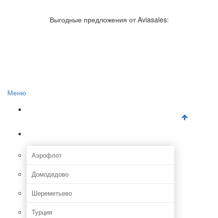
Авиакомпании России
Отзывы об авиакомпаниях
Выгодные предложения от Aviasales:
Отзывы об аэропортах
Отслеживание самолетов онлайн
Авиакассы
Поиск авиакасс
Меню
Главная
Аэропорты
Аэрофлот
Домодедово
Шереметьево
Турция