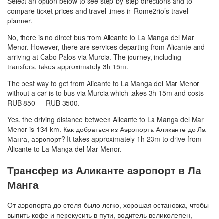
Select an option below to see step-by-step directions and to
compare ticket prices and travel times in Rome2rio’s travel
planner.
No, there is no direct bus from Alicante to La Manga del Mar
Menor. However, there are services departing from Alicante and
arriving at Cabo Palos via Murcia. The journey, including
transfers, takes approximately 3h 15m.
The best way to get from Alicante to La Manga del Mar Menor
without a car is to bus via Murcia which takes 3h 15m and costs
RUB 850 — RUB 3500.
Yes, the driving distance between Alicante to La Manga del Mar
Menor is 134 km. Как добраться из Аэропорта Аликанте до Ла
Манга, аэропорт? It takes approximately 1h 23m to drive from
Alicante to La Manga del Mar Menor.
Трансфер из Аликанте аэропорт в Ла
Манга
От аэропорта до отеля было легко, хорошая остановка, чтобы
выпить кофе и перекусить в пути, водитель великолепен,